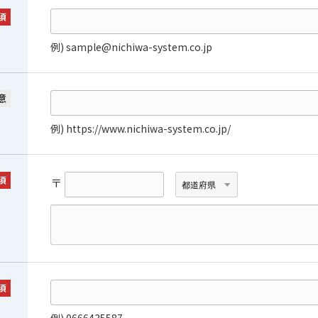
須
例) sample@nichiwa-system.co.jp
意
例) https://www.nichiwa-system.co.jp/
須
〒
須