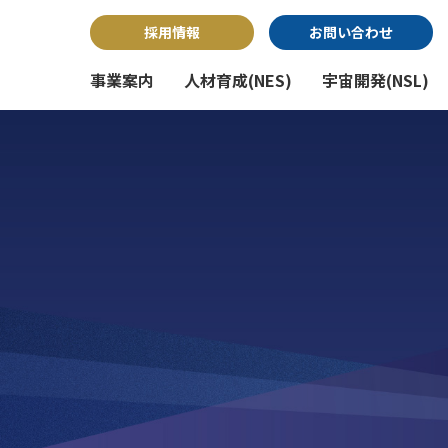
採用情報
お問い合わせ
事業案内
人材育成(NES)
宇宙開発(NSL)
システム開発事業
会社概要
経営方針
インフラ構築事業
アクセス・地図