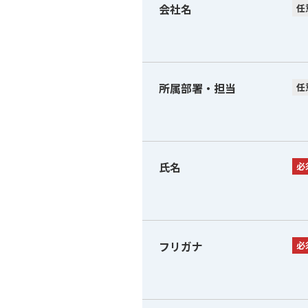
会社名
任
所属部署・担当
任
氏名
必
フリガナ
必