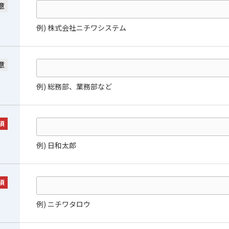
意
例) 株式会社ニチワシステム
意
例) 総務部、業務部など
須
例) 日和太郎
須
例) ニチワタロウ