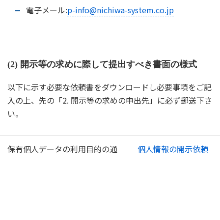
電子メール:
p-info@nichiwa-system.co.jp
(2) 開示等の求めに際して提出すべき書面の様式
以下に示す必要な依頼書をダウンロードし必要事項をご記
入の上、先の「2. 開示等の求めの申出先」に必ず郵送下さ
い。
保有個人データの利用目的の通
個人情報の開示依頼
知
書
保有個人データ又は第三者提供
個人情報の開示依頼
記録の開示
書