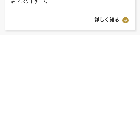
表 イベントチーム...
詳しく知る
1
2
3
4
5
6
株式会社ニチワシステム
人材育成(NES)