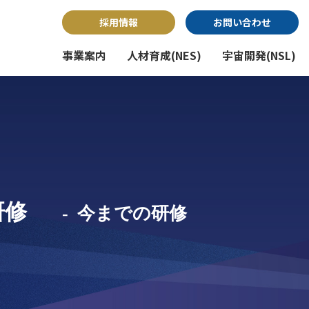
採用情報
お問い合わせ
事業案内
人材育成(NES)
宇宙開発(NSL)
システム開発事業
会社概要
経営方針
インフラ構築事業
アクセス・地図
研修
今までの研修