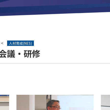
<
人材育成(NES)
体会議・研修